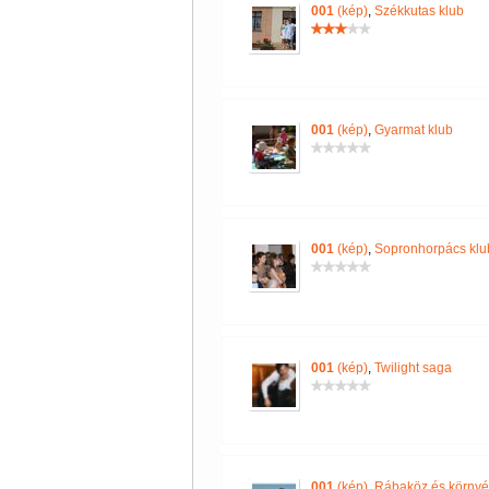
001
(kép)
,
Székkutas klub
001
(kép)
,
Gyarmat klub
001
(kép)
,
Sopronhorpács klu
001
(kép)
,
Twilight saga
001
(kép)
,
Rábaköz és körny