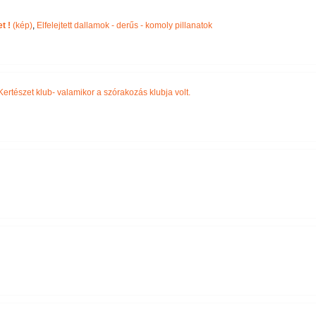
Név szerint
t !
(kép)
,
Elfelejtett dallamok - derűs - komoly pillanatok
Kertészet klub- valamikor a szórakozás klubja volt.