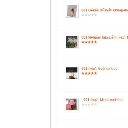
001.Békés Húsvéti ünnepeke
001 Néhány fuksziám
(kép)
,
001
(kép)
,
Gyöngy klub
- 001
(kép)
,
Mindszent klub