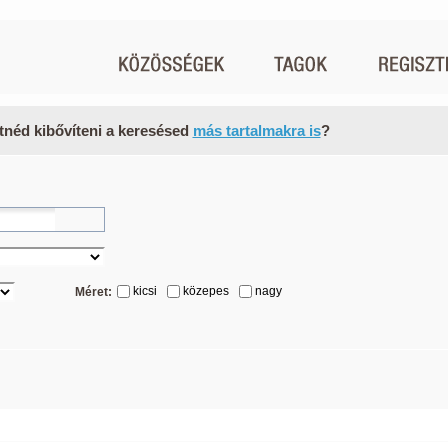
tnéd kibővíteni a keresésed
más tartalmakra is
?
kicsi
közepes
nagy
Méret: