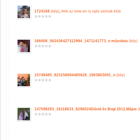
1724168
(kép)
,
Akik az iwiw-en is rajta vannak klub
166008_562436427112994_1471141773_n másolata
(kép)
15749485_923158094485626_1903803091_n
(kép)
147598293_16118633_8296024Dávid és Bogi 2012.Május
(