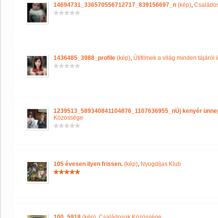
14694731_336570556712717_839156697_n
(kép)
,
Családo
1436485_3988_profile
(kép)
,
Útifilmek a világ minden tájár
1239513_589340841104876_1107636955_nÚj kenyér ünne
Közössége
105 évesen ilyen frissen.
(kép)
,
Nyugdíjas Klub
100_5918
(kép)
,
Családosok Közössége