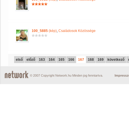
100_5885
(kép)
,
Családosok Közössége
első
előző
163
164
165
166
167
168
169
következő
© 2007 Copyright Network.hu Minden jog fenntartva.
Impress