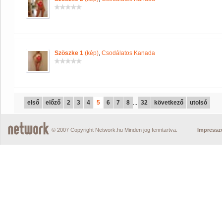
Szöszke 1
(kép)
,
Csodálatos Kanada
első
előző
2
3
4
5
6
7
8
...
32
következő
utolsó
© 2007 Copyright Network.hu Minden jog fenntartva.
Impress