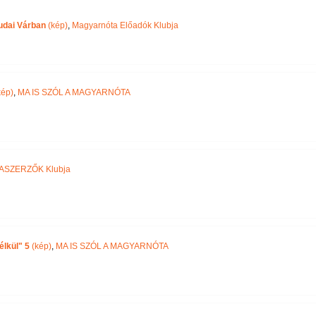
Név szerint
udai Várban
(kép)
,
Magyarnóta Előadók Klubja
ép)
,
MA IS SZÓL A MAGYARNÓTA
ASZERZŐK Klubja
lkül" 5
(kép)
,
MA IS SZÓL A MAGYARNÓTA