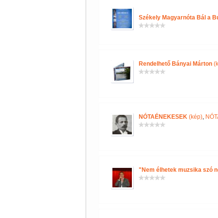
Székely Magyarnóta Bál a B
Rendelhető Bányai Márton
(k
NÓTAÉNEKESEK
(kép)
,
NÓT
"Nem élhetek muzsika szó né