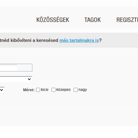
tnéd kibővíteni a keresésed
más tartalmakra is
?
kicsi
közepes
nagy
Méret: