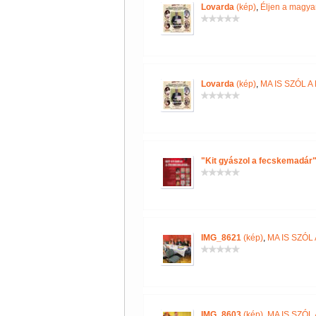
Lovarda
(kép)
,
Éljen a magya
Lovarda
(kép)
,
MA IS SZÓL 
"Kit gyászol a fecskemadár
IMG_8621
(kép)
,
MA IS SZÓ
IMG_8603
(kép)
,
MA IS SZÓ