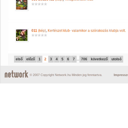
011
(kép)
,
Kertészet klub- valamikor a szórakozás klubja volt.
első
előző
1
2
3
4
5
6
7
...
706
következő
utolsó
© 2007 Copyright Network.hu Minden jog fenntartva.
Impress