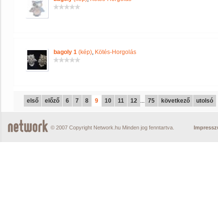
bagoly 1
(kép)
,
Kötés-Horgolás
első
előző
6
7
8
9
10
11
12
...
75
következő
utolsó
© 2007 Copyright Network.hu Minden jog fenntartva.
Impress