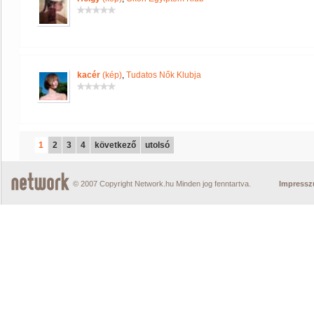
kacér
(kép)
,
Tudatos Nők Klubja
1
2
3
4
következő
utolsó
© 2007 Copyright Network.hu Minden jog fenntartva.
Impress