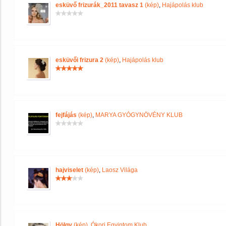
esküvő frizurák_2011 tavasz 1
(kép)
,
Hajápolás klub
esküvői frizura 2
(kép)
,
Hajápolás klub
fejfájás
(kép)
,
MARYA GYÓGYNÖVÉNY KLUB
hajviselet
(kép)
,
Laosz Világa
Hölgy
(kép)
,
Ókori Egyiptom Klub