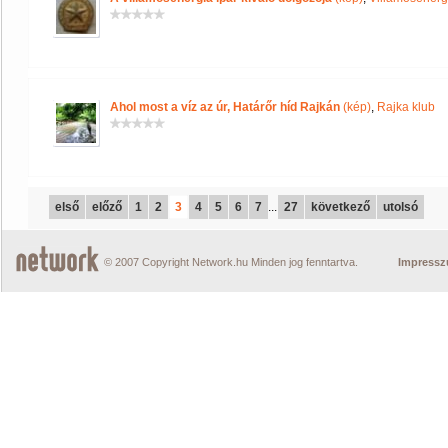
Ahol most a víz az úr, Határőr híd Rajkán
(kép)
,
Rajka klub
első
előző
1
2
3
4
5
6
7
...
27
következő
utolsó
© 2007 Copyright Network.hu Minden jog fenntartva.
Impress