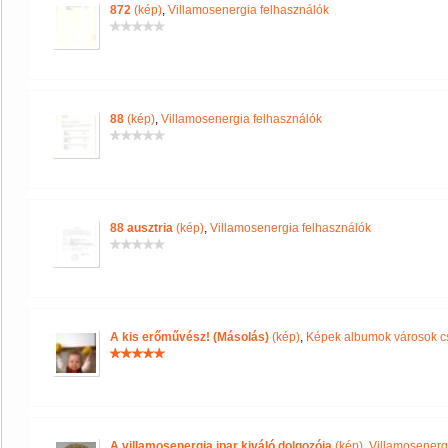
872
(kép)
,
Villamosenergia felhasználók
88
(kép)
,
Villamosenergia felhasználók
88 ausztria
(kép)
,
Villamosenergia felhasználók
A kis erőművész! (Másolás)
(kép)
,
Képek albumok városok c
A villamosenergia ipar kiváló dolgozója
(kép)
,
Villamosenerg