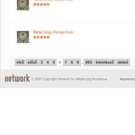
Torta
(kép)
,
Recept Klub
első
előző
3
4
5
6
7
8
9
...
893
következő
utolsó
© 2007 Copyright Network.hu Minden jog fenntartva.
Impress