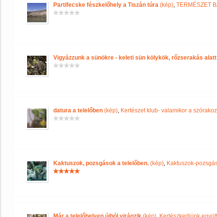
Partifecske fészkelőhely a Tiszán túra
(kép)
,
TERMÉSZET B
Vigyázzunk a sünökre - keleti sün kölykök, rőzserakás alatt
datura a telelőben
(kép)
,
Kertészet klub- valamikor a szórakozá
Kaktuszok, pozsgások a telelőben.
(kép)
,
Kaktuszok-pozsgás
Már a telelőhelyen újból virágzik
(kép)
,
Kertészkedjünk együt