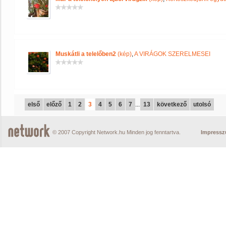
Muskátli a telelőben2
(kép)
,
A VIRÁGOK SZERELMESEI
első
előző
1
2
3
4
5
6
7
...
13
következő
utolsó
© 2007 Copyright Network.hu Minden jog fenntartva.
Impress