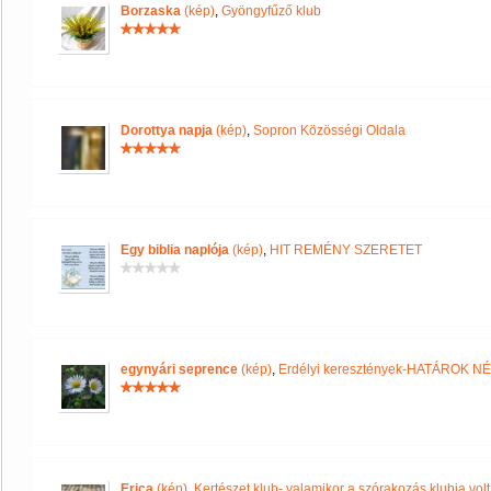
Borzaska
(kép)
,
Gyöngyfűző klub
Dorottya napja
(kép)
,
Sopron Közösségi Oldala
Egy biblia naplója
(kép)
,
HIT REMÉNY SZERETET
egynyári seprence
(kép)
,
Erdélyi keresztények-HATÁROK N
Erica
(kép)
,
Kertészet klub- valamikor a szórakozás klubja volt