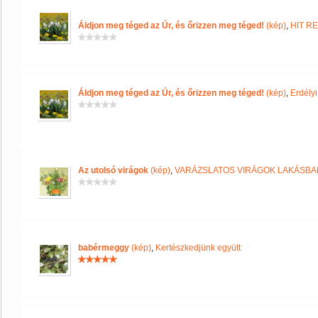
Áldjon meg téged az Úr, és őrizzen meg téged!
(kép)
,
HIT R
Áldjon meg téged az Úr, és őrizzen meg téged!
(kép)
,
Erdély
Az utolsó virágok
(kép)
,
VARÁZSLATOS VIRÁGOK LAKÁSB
babérmeggy
(kép)
,
Kertészkedjünk együtt