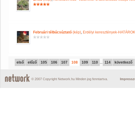
Februári télbúcsúztató
(kép)
,
Erdélyi keresztények-HATÁR
első
előző
105
106
107
108
109
110
...
114
következő
© 2007 Copyright Network.hu Minden jog fenntartva.
Impress