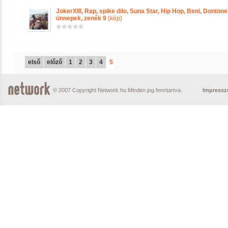
JokerXIII, Rap, spike dilo, Suna Star, Hip Hop, Beni, Donton
ünnepek, zenék 9
(kép)
első
előző
1
2
3
4
5
© 2007 Copyright Network.hu Minden jog fenntartva.
Impress