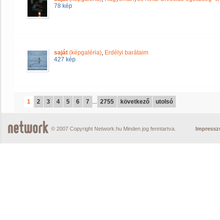
78 kép
saját
(képgaléria)
,
Erdélyi barátaim
427 kép
1
2
3
4
5
6
7
...
2755
következő
utolsó
© 2007 Copyright Network.hu Minden jog fenntartva.
Impress