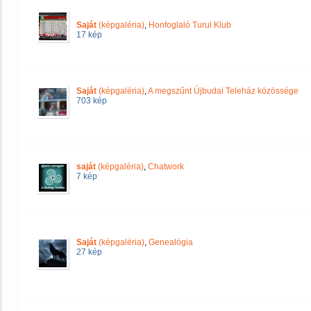
Saját
(képgaléria)
,
Honfoglaló Turul Klub
17 kép
Saját
(képgaléria)
,
A megszűnt Újbudai Teleház közössége
703 kép
saját
(képgaléria)
,
Chatwork
7 kép
Saját
(képgaléria)
,
Genealógia
27 kép