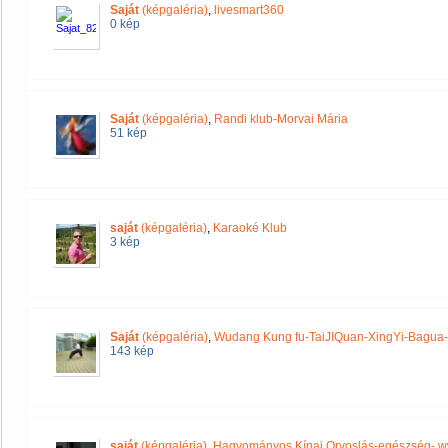
Saját
(képgaléria)
,
livesmart360
0 kép
Saját
(képgaléria)
,
Randi klub-Morvai Mária
51 kép
saját
(képgaléria)
,
Karaoké Klub
3 kép
Saját
(képgaléria)
,
Wudang Kung fu-TaiJIQuan-XingYi-Bagu
143 kép
saját
(képgaléria)
,
Hagyományos Kínai Orvoslás-egészség-