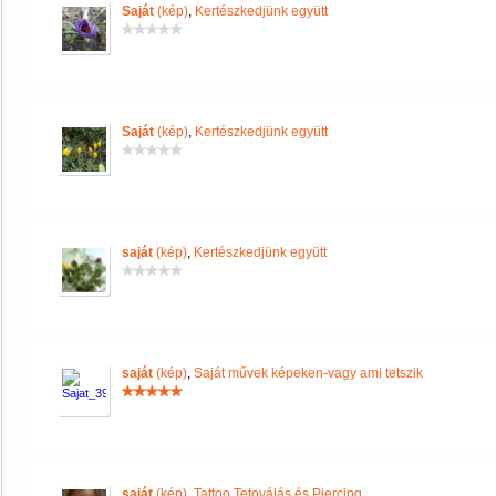
Saját
(kép)
,
Kertészkedjünk együtt
Saját
(kép)
,
Kertészkedjünk együtt
saját
(kép)
,
Kertészkedjünk együtt
saját
(kép)
,
Saját művek képeken-vagy ami tetszik
saját
(kép)
,
Tattoo Tetoválás és Piercing