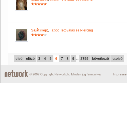
Saját
(kép)
,
Tattoo Tetoválás és Piercing
első
előző
3
4
5
6
7
8
9
...
2755
következő
utolsó
© 2007 Copyright Network.hu Minden jog fenntartva.
Impress