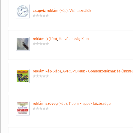
csapvíz reklám
(kép)
,
Vízhasználók
reklám :)
(kép)
,
Horvátország Klub
reklám kép
(kép)
,
APROPÓ klub - Gondolkodóknak és Önkife
reklám szöveg
(kép)
,
Tippmix-tippek közössége