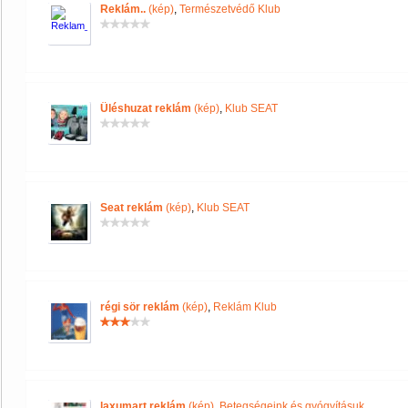
Reklám..
(kép)
,
Természetvédő Klub
Üléshuzat reklám
(kép)
,
Klub SEAT
Seat reklám
(kép)
,
Klub SEAT
régi sör reklám
(kép)
,
Reklám Klub
laxumart reklám
(kép)
,
Betegségeink és gyógyításuk