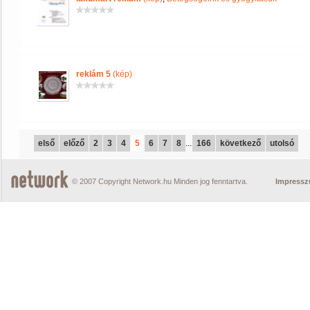
reklám 5
(kép)
első
előző
2
3
4
5
6
7
8
...
166
következő
utolsó
© 2007 Copyright Network.hu Minden jog fenntartva.
Impress