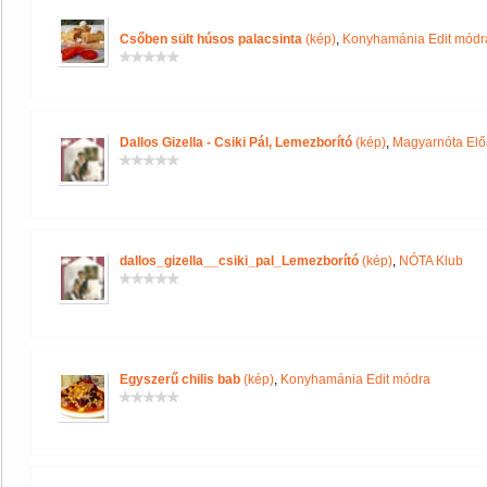
Csőben sült húsos palacsinta
(kép)
,
Konyhamánia Edit módr
Dallos Gizella - Csiki Pál, Lemezborító
(kép)
,
Magyarnóta Elő
dallos_gizella__csiki_pal_Lemezborító
(kép)
,
NÓTA Klub
Egyszerű chilis bab
(kép)
,
Konyhamánia Edit módra