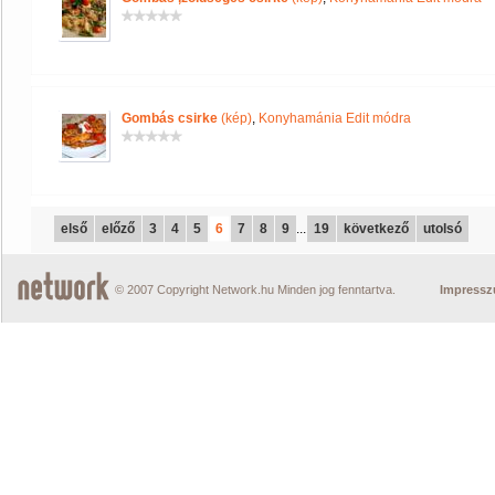
Gombás csirke
(kép)
,
Konyhamánia Edit módra
első
előző
3
4
5
6
7
8
9
...
19
következő
utolsó
© 2007 Copyright Network.hu Minden jog fenntartva.
Impress