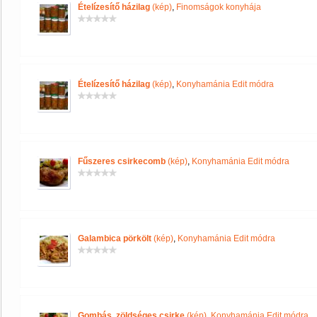
Ételízesítő házilag
(kép)
,
Finomságok konyhája
Ételízesítő házilag
(kép)
,
Konyhamánia Edit módra
Fűszeres csirkecomb
(kép)
,
Konyhamánia Edit módra
Galambica pörkölt
(kép)
,
Konyhamánia Edit módra
Gombás ,zöldséges csirke
(kép)
,
Konyhamánia Edit módra