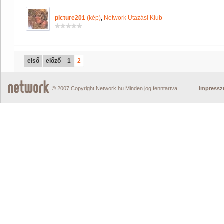
picture201
(kép)
,
Network Utazási Klub
első
előző
1
2
© 2007 Copyright Network.hu Minden jog fenntartva.
Impress