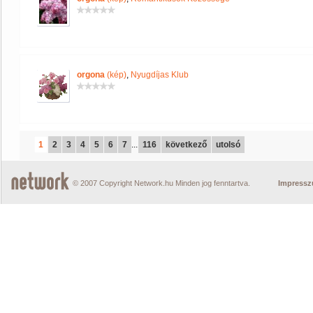
orgona
(kép)
,
Nyugdíjas Klub
1
2
3
4
5
6
7
...
116
következő
utolsó
© 2007 Copyright Network.hu Minden jog fenntartva.
Impress