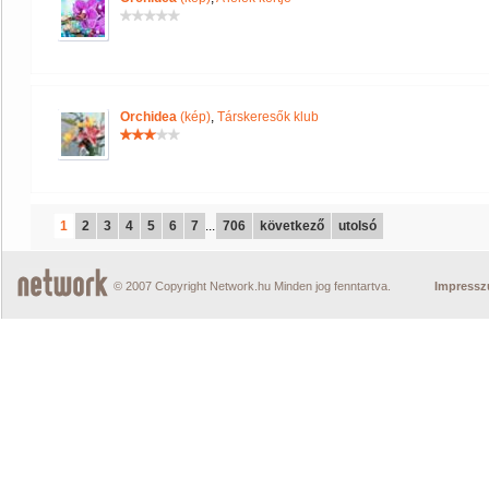
Orchidea
(kép)
,
Társkeresők klub
1
2
3
4
5
6
7
...
706
következő
utolsó
© 2007 Copyright Network.hu Minden jog fenntartva.
Impress