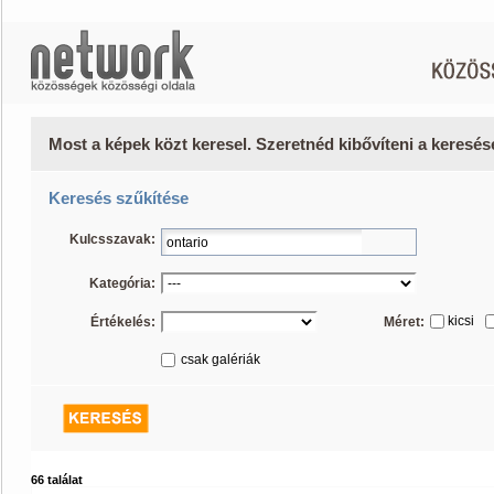
Most a képek közt keresel. Szeretnéd kibővíteni a keresé
Keresés szűkítése
Kulcsszavak:
Kategória:
kicsi
Értékelés:
Méret:
csak galériák
66 találat