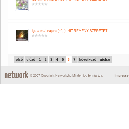
Ige a mai napra
(kép)
,
HIT REMÉNY SZERETET
első
előző
1
2
3
4
5
6
7
következő
utolsó
© 2007 Copyright Network.hu Minden jog fenntartva.
Impress