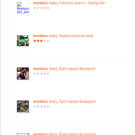
montázs
(kép)
,
A bosszú álarca - Ördögi kör
montázs
(kép)
,
Hajdúszoboszló klub
montázs
(kép)
,
Éjjel nappal Budapest
montázs
(kép)
,
Éjjel nappal Budapest
montázs
(kép)
,
Éjjel nappal Budapest