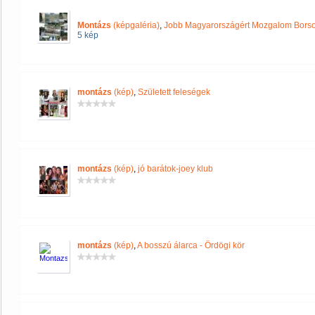
Montázs
(képgaléria)
,
Jobb Magyarországért Mozgalom Bors
5 kép
montázs
(kép)
,
Született feleségek
montázs
(kép)
,
jó barátok-joey klub
montázs
(kép)
,
A bosszú álarca - Ördögi kör