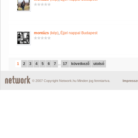
montázs
(kép)
,
Éjjel nappal Budapest
1
2
3
4
5
6
7
...
17
következő
utolsó
© 2007 Copyright Network.hu Minden jog fenntartva.
Impress