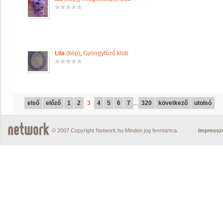
Lila
(kép)
,
Gyöngyfűző klub
első
előző
1
2
3
4
5
6
7
...
320
következő
utolsó
© 2007 Copyright Network.hu Minden jog fenntartva.
Impress