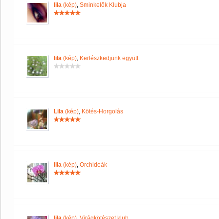
lila
(kép)
,
Sminkelők Klubja
lila
(kép)
,
Kertészkedjünk együtt
Lila
(kép)
,
Kötés-Horgolás
lila
(kép)
,
Orchideák
lila
(kép)
,
Virágkötészet klub