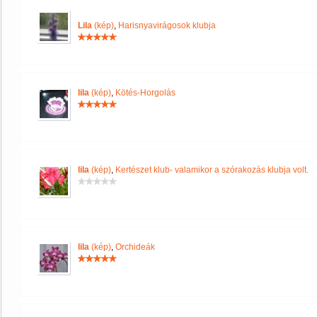
Lila
(kép)
,
Harisnyavirágosok klubja
lila
(kép)
,
Kötés-Horgolás
lila
(kép)
,
Kertészet klub- valamikor a szórakozás klubja volt.
lila
(kép)
,
Orchideák