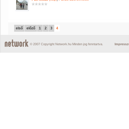
első
előző
1
2
3
4
© 2007 Copyright Network.hu Minden jog fenntartva.
Impress