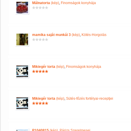
Málnatorta
(kép)
,
Finomságok konyhája
mamika saját munkái 3
(kép)
,
Kötés-Horgolás
Mikiegér torta
(kép)
,
Finomságok konyhája
Mikiegér torta
(kép)
,
Sütés-főzés fortélyai-receptjei
P1040815
(kép)
,
Párizs Szerelmesei