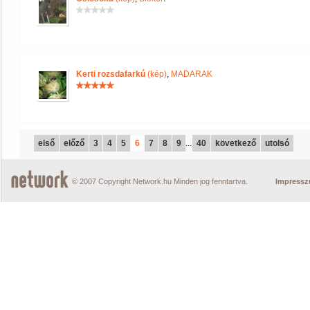
Kerti rozsdafarkú
(kép)
,
MADARAK
első
előző
3
4
5
6
7
8
9
...
40
következő
utolsó
© 2007 Copyright Network.hu Minden jog fenntartva.
Impress