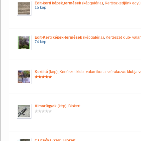
Edit-kerti képek,termések
(képgaléria)
,
Kertészkedjünk együt
15 kép
Edit-Kerti képek-termések
(képgaléria)
,
Kertészet klub- vala
74 kép
Kerti tó
(kép)
,
Kertészet klub- valamikor a szórakozás klubja vo
Almarügyek
(kép)
,
Biokert
Csicsóka
(kép)
,
Biokert