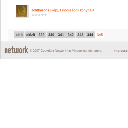
zöldkardos
(kép)
,
Finomságok konyhája
első
előző
339
340
341
342
343
344
345
© 2007 Copyright Network.hu Minden jog fenntartva.
Impress