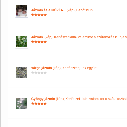
Jázmin és a NŐVÉRE
(kép)
,
Babót klub
Jázmin.
(kép)
,
Kertészet klub- valamikor a szórakozás klubja vo
sárga jázmin
(kép)
,
Kertészkedjünk együtt
Gyöngy jázmin
(kép)
,
Kertészet klub- valamikor a szórakozás k