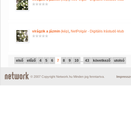
virágzik a jázmin
(kép)
,
NetPolgár - Digitális Irástudó klub
első
előző
4
5
6
7
8
9
10
...
43
következő
utolsó
© 2007 Copyright Network.hu Minden jog fenntartva.
Impress