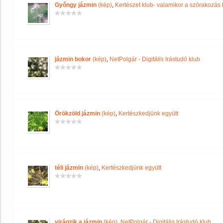
Győngy jázmin
(kép)
,
Kertészet klub- valamikor a szórakozás k
jázmin bokor
(kép)
,
NetPolgár - Digitális Irástudó klub
Örökzöld jázmin
(kép)
,
Kertészkedjünk együtt
téli jázmin
(kép)
,
Kertészkedjünk együtt
virágzik a jázmin
(kép)
,
NetPolgár - Digitális Irástudó klub