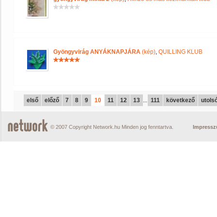
Gyöngyvirág ANYÁKNAPJÁRA
(kép)
,
QUILLING KLUB
első
előző
7
8
9
10
11
12
13
...
111
következő
utols
© 2007 Copyright Network.hu Minden jog fenntartva.
Impress