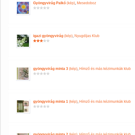
Gyöngyvirág Palkó
(kép)
,
Mesedoboz
igazi gyöngyvirág
(kép)
,
Nyugdíjas Klub
gyöngyvirág minta 3
(kép)
,
Hímző és más kézimunkák klub
gyöngyvirág minta 1
(kép)
,
Hímző és más kézimunkák klub
gyöngyvirág minta 2
(kép)
,
Hímző és más kézimunkák klub