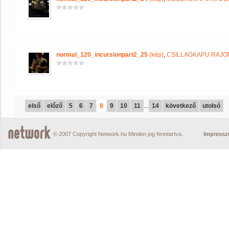
normal_120_incursionpart2_25
(kép)
,
CSILLAGKAPU RAJ
első
előző
5
6
7
8
9
10
11
...
14
következő
utolsó
© 2007 Copyright Network.hu Minden jog fenntartva.
Impress