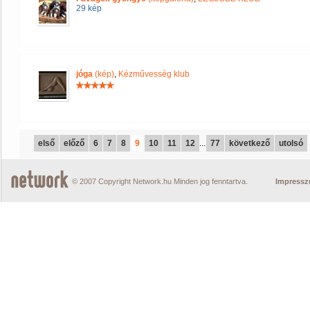
29 kép
jóga
(kép)
,
Kézművesség klub
első
előző
6
7
8
9
10
11
12
...
77
következő
utolsó
© 2007 Copyright Network.hu Minden jog fenntartva.
Impress