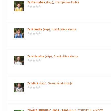
Zs Barnabás
(kép)
,
Szentpáliak klubja
Zs Klaudia
(kép)
,
Szentpáliak klubja
Zs Krisztina
(kép)
,
Szentpáliak klubja
Zs Márk
(kép)
,
Szentpáliak klubja
ZSÁKAI FERENC 1944 - 1999
(kép)
,
CSENDÜL A NÓTA