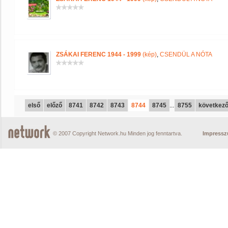
ZSÁKAI FERENC 1944 - 1999
(kép)
,
CSENDÜL A NÓTA
első
előző
8741
8742
8743
8744
8745
...
8755
következ
© 2007 Copyright Network.hu Minden jog fenntartva.
Impress