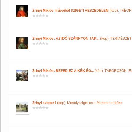
Zrínyi Miklós műveiből SZIGETI VESZEDELEM
(kép)
,
TÁBOR
Zrínyi Miklós: AZ IDŐ SZÁRNYON JÁR...
(kép)
,
TERMÉSZET 
Zrinyi Miklós: BEFED EZ A KÉK ÉG...
(kép)
,
TÁBOROZÓK- É
Zrínyi szobor !
(kép)
,
Mosolysziget és a Mommo emléke