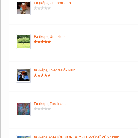
Fa
(kép)
,
Origami klub
Fa
(kép)
,
Und klub
fa
(kép)
,
Üvegfestők klub
Fa
(kép)
,
Festészet
fa
(kép)
,
AMATŐR KORTÁRS KÉPZŐMŰVÉSZ klub