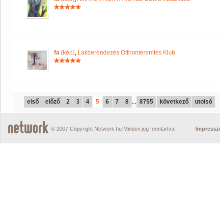
fa
(kép)
,
Lakberendezés Otthonteremtés Klub
első
előző
2
3
4
5
6
7
8
...
8755
következő
utolsó
© 2007 Copyright Network.hu Minden jog fenntartva.
Impress