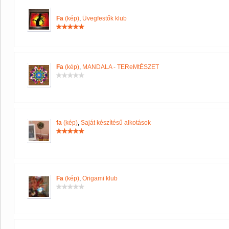
Fa
(kép)
,
Üvegfestők klub
Fa
(kép)
,
MANDALA - TEReMtÉSZET
fa
(kép)
,
Saját készítésű alkotások
Fa
(kép)
,
Origami klub