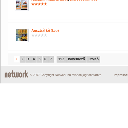
Ausztrál táj
(kép)
1
2
3
4
5
6
7
...
152
következő
utolsó
© 2007 Copyright Network.hu Minden jog fenntartva.
Impress