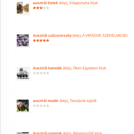
ausztrál ételek
(kép)
,
Világkonyha Klub
Ausztrál százszorszép
(kép)
,
A VIRÁGOK SZERELMESEI
Ausztrál katonák
(kép)
,
Ókori Egyiptom Klub
ausztrál madár
(kép)
,
Tanuljunk együtt
Ausztrál vonatok
(kép)
,
Bélyeggyűjtő klub