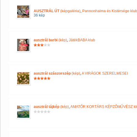
AUSZTRÁL ÚT
(képgaléria)
,
Pannonhalma és Kistérsége klu
36 kép
ausztrál barbi
(kép)
,
JátékBABA klub
ausztrál szászorszép
(kép)
,
A VIRÁGOK SZERELMESEI
ausztrál tájkép
(kép)
,
AMATŐR KORTÁRS KÉPZŐMŰVÉSZ kl