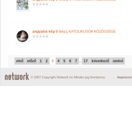
angyalos kép 5
(kép)
,
KATOLIKUSOK KÖZÖSSÉGE
első
előző
1
2
3
4
5
6
7
...
17
következő
utolsó
© 2007 Copyright Network.hu Minden jog fenntartva.
Impress