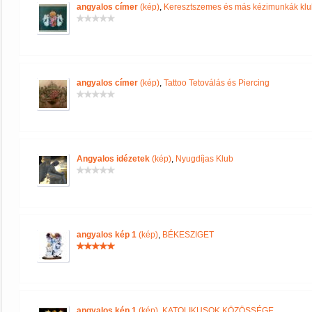
angyalos címer
(kép)
,
Keresztszemes és más kézimunkák klu
angyalos címer
(kép)
,
Tattoo Tetoválás és Piercing
Angyalos idézetek
(kép)
,
Nyugdíjas Klub
angyalos kép 1
(kép)
,
BÉKESZIGET
angyalos kép 1
(kép)
,
KATOLIKUSOK KÖZÖSSÉGE