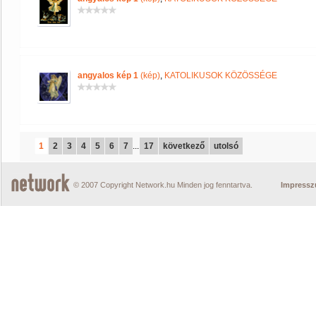
angyalos kép 1
(kép)
,
KATOLIKUSOK KÖZÖSSÉGE
1
2
3
4
5
6
7
...
17
következő
utolsó
© 2007 Copyright Network.hu Minden jog fenntartva.
Impress