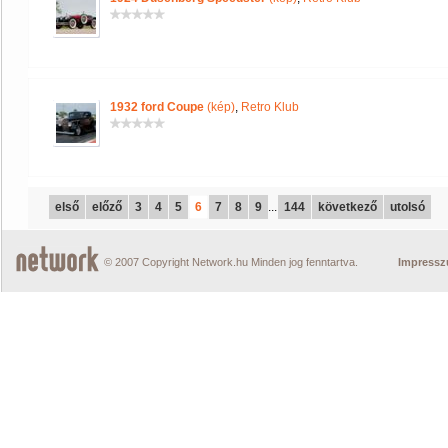
1932 ford Coupe
(kép)
,
Retro Klub
első
előző
3
4
5
6
7
8
9
...
144
következő
utolsó
© 2007 Copyright Network.hu Minden jog fenntartva.
Impress