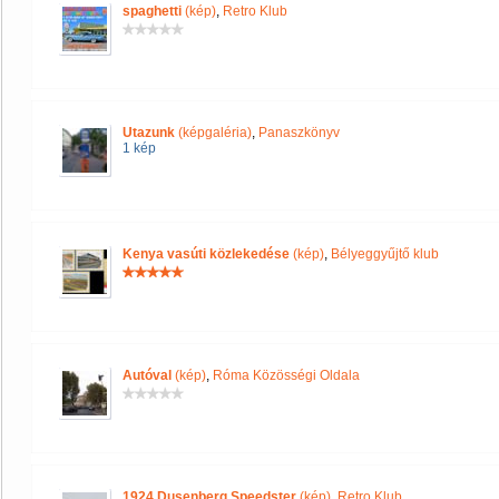
spaghetti
(kép)
,
Retro Klub
Utazunk
(képgaléria)
,
Panaszkönyv
1 kép
Kenya vasúti közlekedése
(kép)
,
Bélyeggyűjtő klub
Autóval
(kép)
,
Róma Közösségi Oldala
1924 Dusenberg Speedster
(kép)
,
Retro Klub