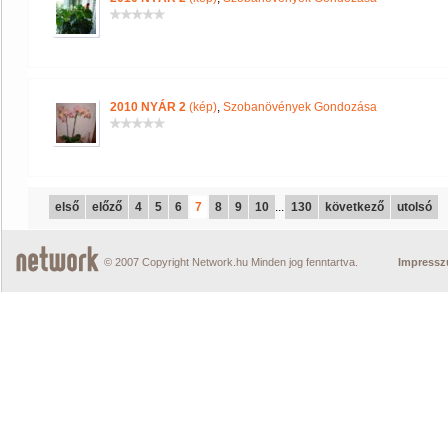
2010 NYÁR 2
(kép)
,
Szobanövények Gondozása
első
előző
4
5
6
7
8
9
10
...
130
következő
utolsó
© 2007 Copyright Network.hu Minden jog fenntartva.
Impress