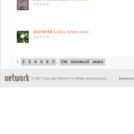
2010 NYÁR 1
(kép)
,
Növény barát
1
2
3
4
5
6
7
...
130
következő
utolsó
© 2007 Copyright Network.hu Minden jog fenntartva.
Impress