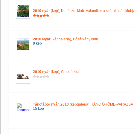
2010 nyár
(kép)
,
Kertészet klub- valamikor a szórakozás klubja
2010 Nyár
(képgaléria)
,
Bősárkány klub
8 kép
2010 nyár
(kép)
,
Cipellő klub
Tánctábor nyár. 2010
(képgaléria)
,
TÁNC ÖRÖME-VARÁZSA
15 kép