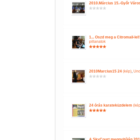
2010.Március 15.-Győr Váro
1... Oszd meg a Citromail-le
pillanatok
2010Marcius15 24
(kép)
,
Und
24 órás karateküzdelem
(kép
A SkyCourt megnyitóján 201