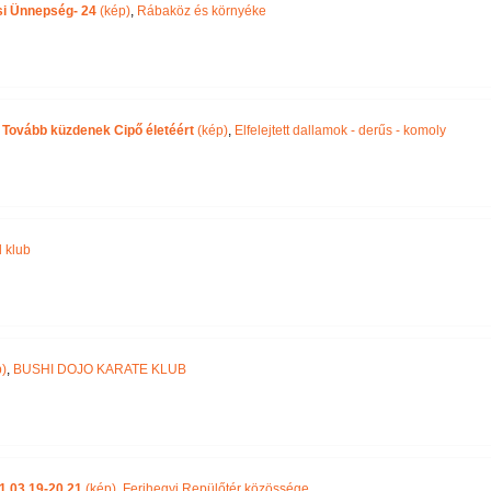
si Ünnepség- 24
(kép)
,
Rábaköz és környéke
l! Tovább küzdenek Cipő életéért
(kép)
,
Elfelejtett dallamok - derűs - komoly
 klub
)
,
BUSHI DOJO KARATE KLUB
1.03.19-20 21
(kép)
,
Ferihegyi Repülőtér közössége