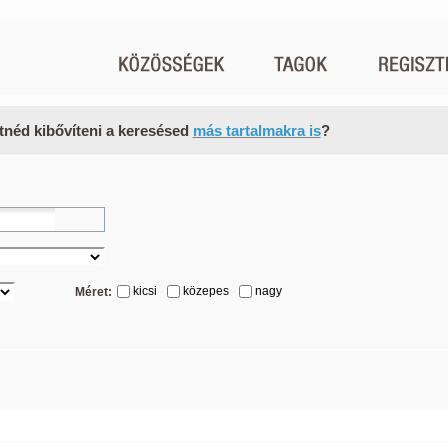
tnéd kibővíteni a keresésed
más tartalmakra is
?
kicsi
közepes
nagy
Méret: