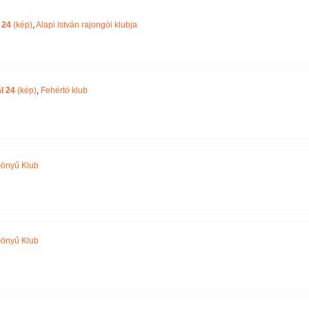
Név szerint
 24
(kép)
,
Alapi István rajongói klubja
l 24
(kép)
,
Fehértó klub
önyű Klub
önyű Klub