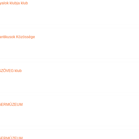
yalok klubja klub
ntikusok Közössége
ZÖVEG klub
GERMÚZEUM
GERMÚZEUM