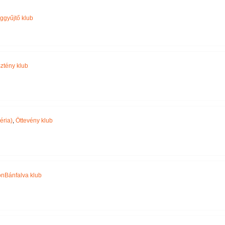
Név szerint
ggyűjtő klub
ztény klub
éria)
,
Öttevény klub
nBánfalva klub