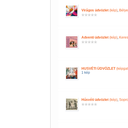
Virágos üdvözlet
(kép)
,
Bélye
Adventi üdvözlet
(kép)
,
Keres
HUSVÉTI ÜDVÖZLET
(képgal
1 kép
Húsvéti üdvözlet
(kép)
,
Sopro