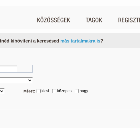
tnéd kibővíteni a keresésed
más tartalmakra is
?
kicsi
közepes
nagy
Méret: