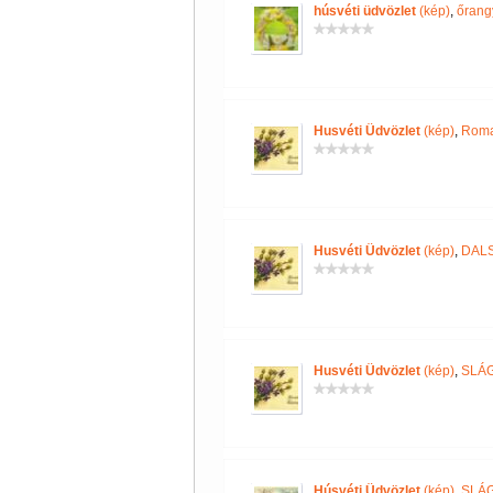
húsvéti üdvözlet
(kép)
,
őrang
Husvéti Üdvözlet
(kép)
,
Roma
Husvéti Üdvözlet
(kép)
,
DALS
Husvéti Üdvözlet
(kép)
,
SLÁ
Húsvéti Üdvözlet
(kép)
,
SLÁ