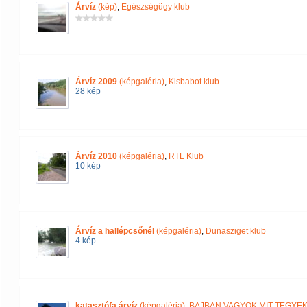
Árvíz
(kép)
,
Egészségügy klub
Árvíz 2009
(képgaléria)
,
Kisbabot klub
28 kép
Árvíz 2010
(képgaléria)
,
RTL Klub
10 kép
Árvíz a hallépcsőnél
(képgaléria)
,
Dunasziget klub
4 kép
katasztófa árvíz
(képgaléria)
,
BAJBAN VAGYOK MIT TEGYE