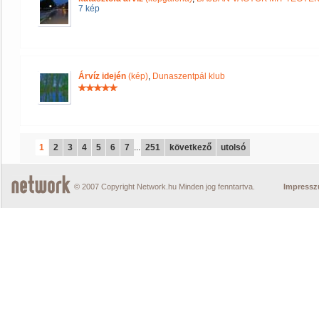
7 kép
Árvíz idején
(kép)
,
Dunaszentpál klub
1
2
3
4
5
6
7
...
251
következő
utolsó
© 2007 Copyright Network.hu Minden jog fenntartva.
Impress