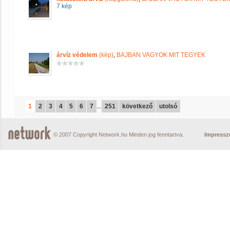
7 kép
árvíz védelem
(kép)
,
BAJBAN VAGYOK MIT TEGYEK
1
2
3
4
5
6
7
...
251
következő
utolsó
© 2007 Copyright Network.hu Minden jog fenntartva.
Impress