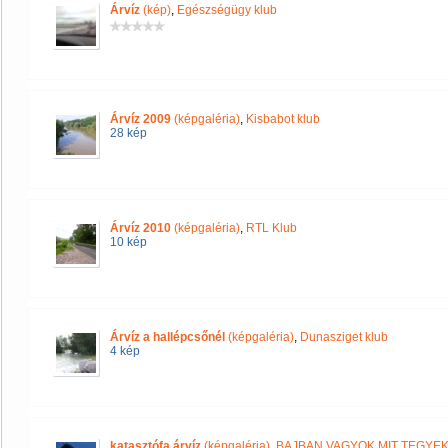
Árvíz
(kép)
,
Egészségügy klub
Árvíz 2009
(képgaléria)
,
Kisbabot klub
28 kép
Árvíz 2010
(képgaléria)
,
RTL Klub
10 kép
Árvíz a hallépcsőnél
(képgaléria)
,
Dunasziget klub
4 kép
katasztófa árvíz
(képgaléria)
,
BAJBAN VAGYOK MIT TEGYE