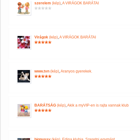
szerelem
(kép)
,
A VIRÁGOK BARÁTAI
Virágok
(kép)
,
A VIRÁGOK BARÁTAI
www.tvn
(kép)
,
Aranyos gyerekek.
BARÁTSÁG
(kép)
,
Akik a myVIP-en is rajta vannak klub
bigpussy
(kép)
,
Edina klubja. Szeretni egymást.