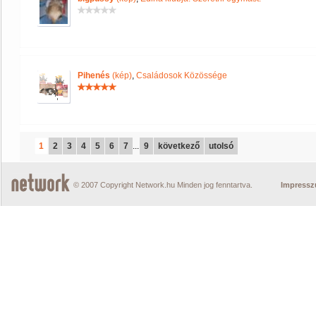
Pihenés
(kép)
,
Családosok Közössége
1
2
3
4
5
6
7
...
9
következő
utolsó
© 2007 Copyright Network.hu Minden jog fenntartva.
Impress