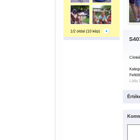
1/2 oldal (10 kép)
S40
Címké
Kateg
Feltöl
Látta 
Érték
Komm