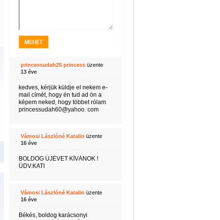
princessudah25 princess
üzente
13 éve
kedves, kérjük küldje el nekem e-
mail címét, hogy én tud ad ön a
képem neked, hogy többet rólam
princessudah60@yahoo. com
Vámosi Lászlóné Katalin
üzente
16 éve
BOLDOG ÚJÉVET KÍVÁNOK !
ÜDV.KATI
Vámosi Lászlóné Katalin
üzente
16 éve
Békés, boldog karácsonyi