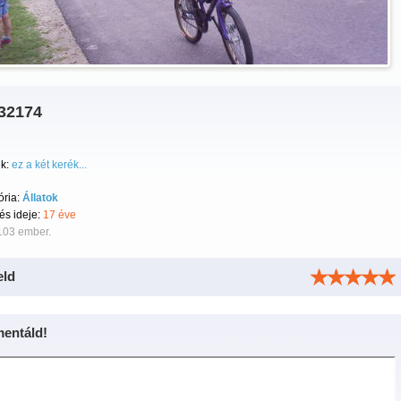
32174
k:
ez a két kerék...
ória:
Állatok
tés ideje:
17 éve
103 ember.
eld
entáld!