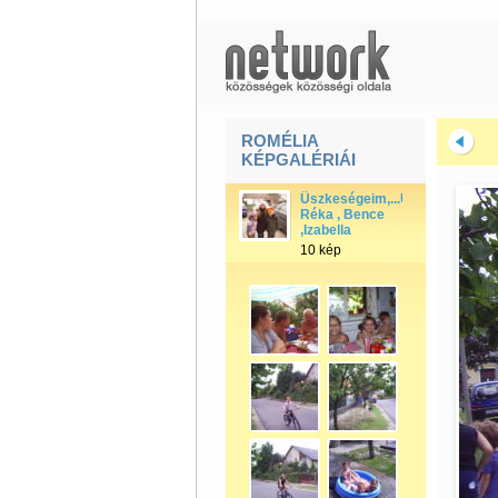
ROMÉLIA
KÉPGALÉRIÁI
Üszkeségeim,...Unókáim:
Réka , Bence
,Izabella
10 kép