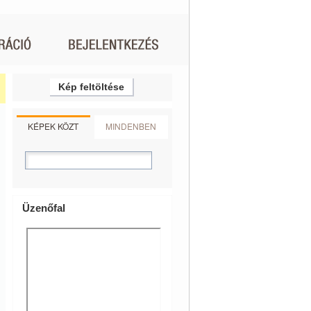
Kép feltöltése
KÉPEK KÖZT
MINDENBEN
Üzenőfal