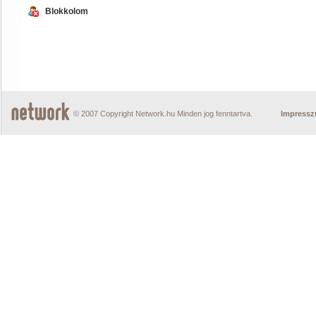
Blokkolom
© 2007 Copyright Network.hu Minden jog fenntartva.
Impress