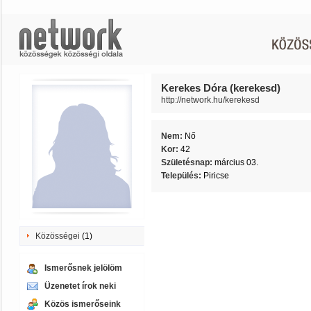
Kerekes Dóra (kerekesd)
http://network.hu/kerekesd
Nem:
Nő
Kor:
42
Születésnap:
március 03.
Település:
Piricse
Közösségei
(1)
Ismerősnek jelölöm
Üzenetet írok neki
Közös ismerőseink