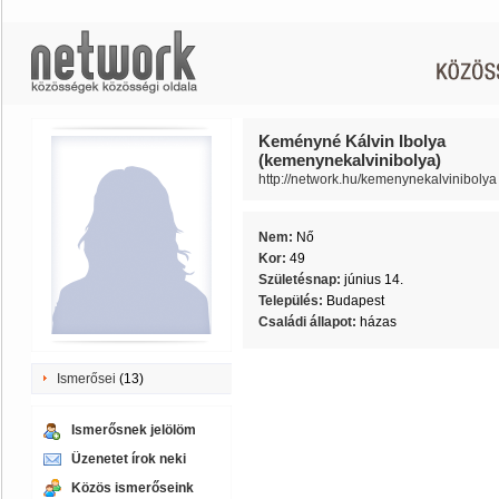
Keményné Kálvin Ibolya
(kemenynekalvinibolya)
http://network.hu/kemenynekalvinibolya
Nem:
Nő
Kor:
49
Születésnap:
június 14.
Település:
Budapest
Családi állapot:
házas
Ismerősei
(13)
Ismerősnek jelölöm
Üzenetet írok neki
Közös ismerőseink