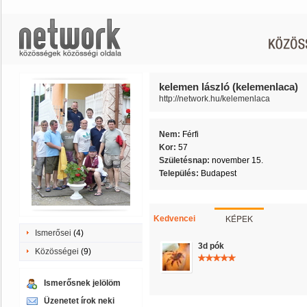
kelemen lászló (kelemenlaca)
http://network.hu/kelemenlaca
Nem:
Férfi
Kor:
57
Születésnap:
november 15.
Település:
Budapest
KÉPEK
Kedvencei
Ismerősei
(4)
3d pók
Közösségei
(9)
Ismerősnek jelölöm
Üzenetet írok neki