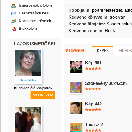
Ismerősnek jelölöm
Hobbijaim:
portré festészet, aut
Üzenetet írok neki
Kedvenc könyveim:
sok van
Közös ismerőseink
Kedvenc filmjeim:
Sosem halun
Blokkolom
Kedvenc zenéim:
Rock
LAJOS ISMERŐSEI
KÉPEK
VIDEÓK
Kedvencei
Kép 991
Kiss Ildiko
Szökevény 30x42cm
Külföldön élő Magyarok
Kép 442
Tavasz 2