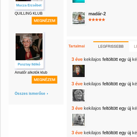
Mucza Erzsébet
madár-2
QUILLING KLUB
LEGFRISSEBB
L
Tartalmai
3 éve
kekilajos
feltöltött egy új
ké
Pusztay Ildikó
Amatőr alkotók klub
3 éve
kekilajos
feltöltött egy új
ké
Összes ismerőse
3 éve
kekilajos
feltöltött egy új
ké
3 éve
kekilajos
feltöltött egy új
ké