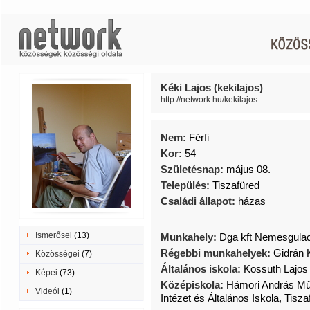
Kéki Lajos (kekilajos)
http://network.hu/kekilajos
Nem:
Férfi
Kor:
54
Születésnap:
május 08.
Település:
Tiszafüred
Családi állapot:
házas
Ismerősei
(13)
Munkahely:
Dga kft Nemesgula
Régebbi munkahelyek:
Gidrán K
Közösségei
(7)
Általános iskola:
Kossuth Lajos 
Képei
(73)
Középiskola:
Hámori András Mû
Videói
(1)
Intézet és Általános Iskola, Tisza