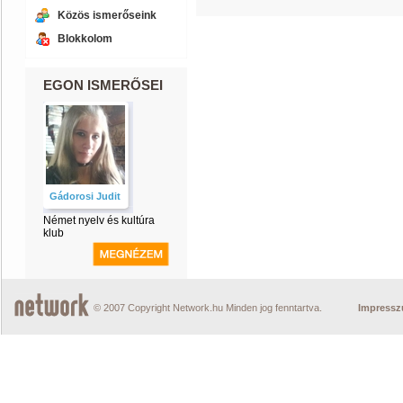
Közös ismerőseink
Blokkolom
EGON ISMERŐSEI
Gádorosi Judit
Német nyelv és kultúra
klub
© 2007 Copyright Network.hu Minden jog fenntartva.
Impress