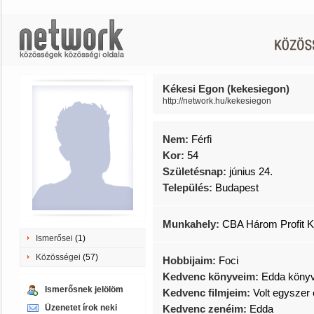
Kékesi Egon (kekesiegon)
http://network.hu/kekesiegon
Nem:
Férfi
Kor:
54
Születésnap:
június 24.
Település:
Budapest
Munkahely:
CBA Három Profit Kf
Ismerősei
(1)
Közösségei
(57)
Hobbijaim:
Foci
Kedvenc könyveim:
Edda köny
Ismerősnek jelölöm
Kedvenc filmjeim:
Volt egyszer
Üzenetet írok neki
Kedvenc zenéim:
Edda