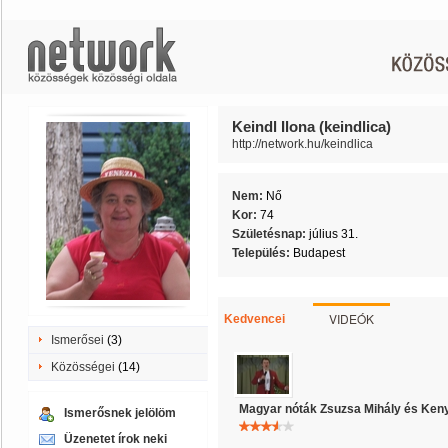
Keindl Ilona (keindlica)
http://network.hu/keindlica
Nem:
Nő
Kor:
74
Születésnap:
július 31.
Település:
Budapest
VIDEÓK
Kedvencei
Ismerősei
(3)
Közösségei
(14)
Magyar nóták Zsuzsa Mihály és Keny
Ismerősnek jelölöm
Üzenetet írok neki