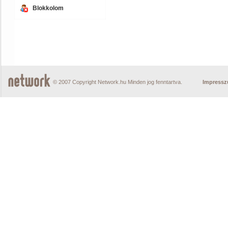
Blokkolom
© 2007 Copyright Network.hu Minden jog fenntartva.
Impress