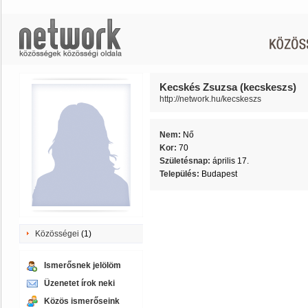
Kecskés Zsuzsa (kecskeszs)
http://network.hu/kecskeszs
Nem:
Nő
Kor:
70
Születésnap:
április 17.
Település:
Budapest
Közösségei
(1)
Ismerősnek jelölöm
Üzenetet írok neki
Közös ismerőseink